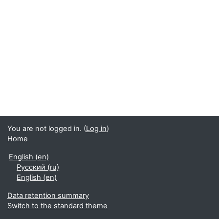
You are not logged in. (
Log in
)
Home
English ‎(en)‎
Русский ‎(ru)‎
English ‎(en)‎
Data retention summary
Switch to the standard theme